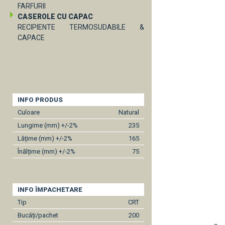
FARFURII
CASEROLE CU CAPAC
RECIPIENTE TERMOSUDABILE &
CAPACE
INFO PRODUS
Culoare
Natural
Lungime (mm) +/-2%
235
Lățime (mm) +/-2%
165
Înălțime (mm) +/-2%
75
INFO ÎMPACHETARE
Tip
CRT
Bucăți/pachet
200